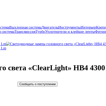
истема
Выхлопная система
Двигатель
Инструменты
Интерьер
Крепе
 система
Трансмиссия
Турбо
Уплотнители и клейкие ленты
Фитин
о света «ClearLight» HB4 430
Сообщить о поступлении