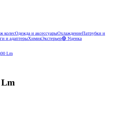
ж колес
Одежда и аксессуары
Охлаждение
Патрубки и
ги и адаптеры
Химия
Экстерьер
🔴 Уценка
0 Lm