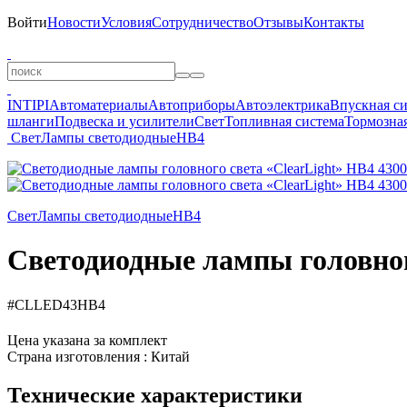
Войти
Новости
Условия
Сотрудничество
Отзывы
Контакты
INTIPI
Автоматериалы
Автоприборы
Автоэлектрика
Впускная с
шланги
Подвеска и усилители
Свет
Топливная система
Тормозная
Свет
Лампы светодиодные
HB4
Свет
Лампы светодиодные
HB4
Светодиодные лампы головног
#CLLED43HB4
Цена указана за комплект
Страна изготовления : Китай
Технические характеристики