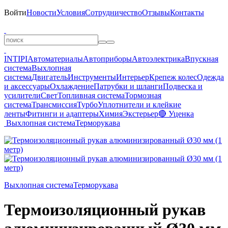
Войти
Новости
Условия
Сотрудничество
Отзывы
Контакты
INTIPI
Автоматериалы
Автоприборы
Автоэлектрика
Впускная
система
Выхлопная
система
Двигатель
Инструменты
Интерьер
Крепеж колес
Одежда
и аксессуары
Охлаждение
Патрубки и шланги
Подвеска и
усилители
Свет
Топливная система
Тормозная
система
Трансмиссия
Турбо
Уплотнители и клейкие
ленты
Фитинги и адаптеры
Химия
Экстерьер
🔴 Уценка
Выхлопная система
Терморукава
Выхлопная система
Терморукава
Термоизоляционный рукав