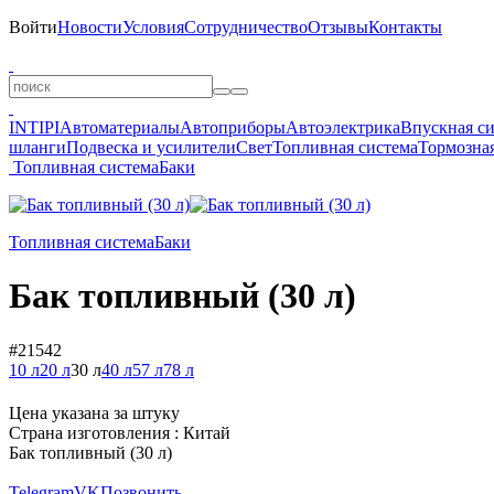
Войти
Новости
Условия
Сотрудничество
Отзывы
Контакты
INTIPI
Автоматериалы
Автоприборы
Автоэлектрика
Впускная с
шланги
Подвеска и усилители
Свет
Топливная система
Тормозная
Топливная система
Баки
Топливная система
Баки
Бак топливный (30 л)
#21542
10 л
20 л
30 л
40 л
57 л
78 л
Цена указана за штуку
Страна изготовления : Китай
Бак топливный (30 л)
Telegram
VK
Позвонить