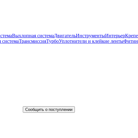
истема
Выхлопная система
Двигатель
Инструменты
Интерьер
Крепе
 система
Трансмиссия
Турбо
Уплотнители и клейкие ленты
Фитин
Сообщить о поступлении