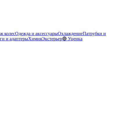
ж колес
Одежда и аксессуары
Охлаждение
Патрубки и
ги и адаптеры
Химия
Экстерьер
🔴 Уценка