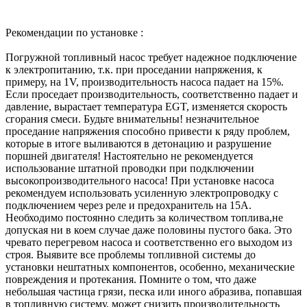
Рекомендации по установке :
Погружной топливный насос требует надежное подключение
к электропитанию, т.к. при проседании напряжения, к
примеру, на 1V, производительность насоса падает на 15%.
Если проседает производительность, соответственно падает и
давление, вырастает температура EGT, изменяется скорость
сгорания смеси. Будьте внимательны! незначительное
проседание напряжения способно привести к ряду проблем,
которые в итоге выливаются в детонацию и разрушение
поршней двигателя! Настоятельно не рекомендуется
использование штатной проводки при подключении
высокопроизводительного насоса! При установке насоса
рекомендуем использовать усиленную электропроводку с
подключением через реле и предохранитель на 15А.
Необходимо постоянно следить за количеством топлива,не
допуская ни в коем случае даже половины пустого бака. Это
чревато перегревом насоса и соответственно его выходом из
строя. Выявите все проблемы топливной системы до
установки нештатных компонентов, особенно, механические
повреждения и протекания. Помните о том, что даже
небольшая частица грязи, песка или иного абразива, попавшая
в топливную систему, может снизить производительность