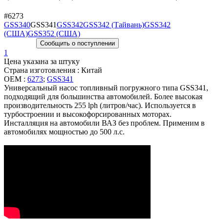
#6273
GSS340
GSS341
GSS342
GSS342 (Тайвань)
GSS342
(США)
GSS352 (США)
Сообщить о поступлении
1
Цена указана за штуку
Страна изготовления : Китай
OEM :
6273
;
GSS341
Универсальный насос топливный погружного типа GSS341,
подходящий для большинства автомобилей. Более высокая
производительность 255 lph (литров/час). Используется в
турбостроении и высокофорсированных моторах.
Инсталляция на автомобили ВАЗ без проблем. Применим в
автомобилях мощностью до 500 л.с.