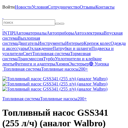
Войти
Новости
Условия
Сотрудничество
Отзывы
Контакты
INTIPI
Автоматериалы
Автоприборы
Автоэлектрика
Впускная
система
Выхлопная
система
Двигатель
Инструменты
Интерьер
Крепеж колес
Одежда
и аксессуары
Охлаждение
Патрубки и шланги
Подвеска и
усилители
Свет
Топливная система
Тормозная
система
Трансмиссия
Турбо
Уплотнители и клейкие
ленты
Фитинги и адаптеры
Химия
Экстерьер
🔴 Уценка
Топливная система
Топливные насосы
200+
Топливная система
Топливные насосы
200+
Топливный насос GSS341
(255 л/ч) (аналог Walbro)