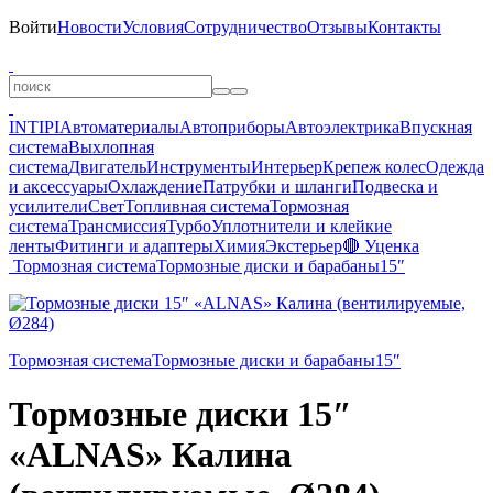
Войти
Новости
Условия
Сотрудничество
Отзывы
Контакты
INTIPI
Автоматериалы
Автоприборы
Автоэлектрика
Впускная
система
Выхлопная
система
Двигатель
Инструменты
Интерьер
Крепеж колес
Одежда
и аксессуары
Охлаждение
Патрубки и шланги
Подвеска и
усилители
Свет
Топливная система
Тормозная
система
Трансмиссия
Турбо
Уплотнители и клейкие
ленты
Фитинги и адаптеры
Химия
Экстерьер
🔴 Уценка
Тормозная система
Тормозные диски и барабаны
15″
Тормозная система
Тормозные диски и барабаны
15″
Тормозные диски 15″
«ALNAS» Калина