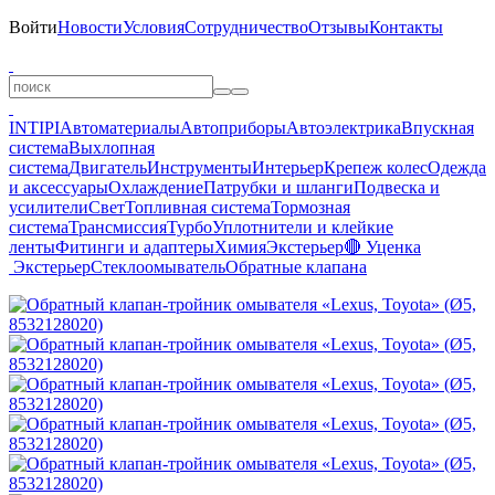
Войти
Новости
Условия
Сотрудничество
Отзывы
Контакты
INTIPI
Автоматериалы
Автоприборы
Автоэлектрика
Впускная
система
Выхлопная
система
Двигатель
Инструменты
Интерьер
Крепеж колес
Одежда
и аксессуары
Охлаждение
Патрубки и шланги
Подвеска и
усилители
Свет
Топливная система
Тормозная
система
Трансмиссия
Турбо
Уплотнители и клейкие
ленты
Фитинги и адаптеры
Химия
Экстерьер
🔴 Уценка
Экстерьер
Стеклоомыватель
Обратные клапана