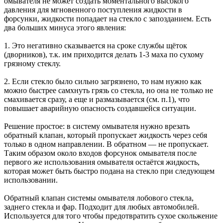
омывателя не может создать моментального высокого
давления для мгновенного поступления жидкости в
форсунки, жидкости попадает на стекло с запозданием. Есть
два больших минуса этого явления:
1. Это негативно сказывается на сроке службы щёток
(дворников), т.к. им приходится делать 1-3 маха по сухому
грязному стеклу.
2. Если стекло было сильно загрязнено, то нам нужно как
можно быстрее самхнуть грязь со стекла, но она не только не
смахивается сразу, а еще и размазывается (см. п.1), что
повышает аварийную опасность создавшейся ситуации.
Решение простое: в систему омывателя нужно врезать
обратный клапан, который пропускает жидкость через себя
только в одном направлении. В обратном — не пропускает.
Таким образом около входов форсунок омывателя после
первого же использования омывателя остаётся жидкость,
которая может быть быстро подана на стекло при следующем
использовании.
Обратный клапан системы омывателя лобового стекла,
заднего стекла и фар. Подходит для любых автомобилей.
Используется для того чтобы предотвратить сухое скольжение