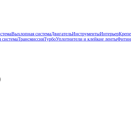
истема
Выхлопная система
Двигатель
Инструменты
Интерьер
Крепе
 система
Трансмиссия
Турбо
Уплотнители и клейкие ленты
Фитин
)