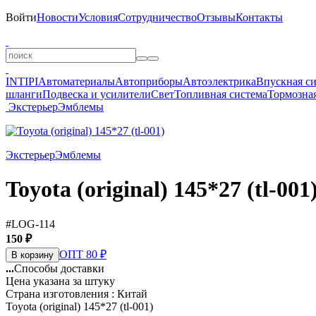
Войти
Новости
Условия
Сотрудничество
Отзывы
Контакты
INTIPI
Автоматериалы
Автоприборы
Автоэлектрика
Впускная с
шланги
Подвеска и усилители
Свет
Топливная система
Тормозная
Экстерьер
Эмблемы
Экстерьер
Эмблемы
Toyota (original) 145*27 (tl-001
#LOG-114
150 ₽
ОПТ 80 ₽
В корзину
...
Способы доставки
Цена указана за штуку
Страна изготовления : Китай
Toyota (original) 145*27 (tl-001)