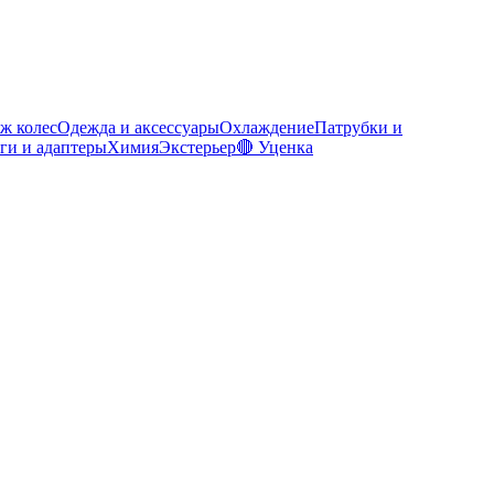
ж колес
Одежда и аксессуары
Охлаждение
Патрубки и
ги и адаптеры
Химия
Экстерьер
🔴 Уценка