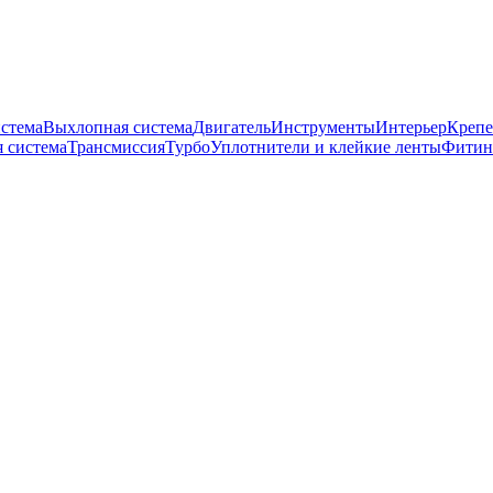
истема
Выхлопная система
Двигатель
Инструменты
Интерьер
Крепе
 система
Трансмиссия
Турбо
Уплотнители и клейкие ленты
Фитин