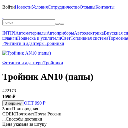
Войти
Новости
Условия
Сотрудничество
Отзывы
Контакты
INTIPI
Автоматериалы
Автоприборы
Автоэлектрика
Впускная с
шланги
Подвеска и усилители
Свет
Топливная система
Тормозная
Фитинги и адаптеры
Тройники
Фитинги и адаптеры
Тройники
Тройник AN10 (папы)
#22173
1090 ₽
ОПТ 990 ₽
В корзину
3 шт
Пригородная
CDEK
Почтомат
Почта России
...
Способы доставки
Цена указана за штуку