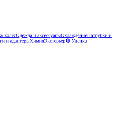
ж колес
Одежда и аксессуары
Охлаждение
Патрубки и
ги и адаптеры
Химия
Экстерьер
🔴 Уценка