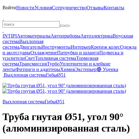
Войти
Новости
Условия
Сотрудничество
Отзывы
Контакты
INTIPI
Автоматериалы
Автоприборы
Автоэлектрика
Впускная
система
Выхлопная
система
Двигатель
Инструменты
Интерьер
Крепеж колес
Одежда
и аксессуары
Охлаждение
Патрубки и шланги
Подвеска и
усилители
Свет
Топливная система
Тормозная
система
Трансмиссия
Турбо
Уплотнители и клейкие
ленты
Фитинги и адаптеры
Химия
Экстерьер
🔴 Уценка
Выхлопная система
Гибы
Ø51
Выхлопная система
Гибы
Ø51
Труба гнутая Ø51, угол 90°
(алюминизированная сталь)