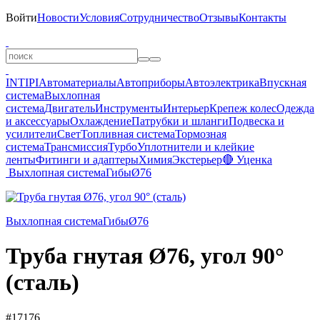
Войти
Новости
Условия
Сотрудничество
Отзывы
Контакты
INTIPI
Автоматериалы
Автоприборы
Автоэлектрика
Впускная
система
Выхлопная
система
Двигатель
Инструменты
Интерьер
Крепеж колес
Одежда
и аксессуары
Охлаждение
Патрубки и шланги
Подвеска и
усилители
Свет
Топливная система
Тормозная
система
Трансмиссия
Турбо
Уплотнители и клейкие
ленты
Фитинги и адаптеры
Химия
Экстерьер
🔴 Уценка
Выхлопная система
Гибы
Ø76
Выхлопная система
Гибы
Ø76
Труба гнутая Ø76, угол 90°
(сталь)
#17176