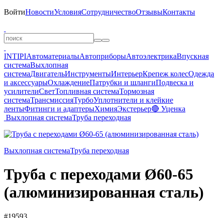
Войти
Новости
Условия
Сотрудничество
Отзывы
Контакты
INTIPI
Автоматериалы
Автоприборы
Автоэлектрика
Впускная
система
Выхлопная
система
Двигатель
Инструменты
Интерьер
Крепеж колес
Одежда
и аксессуары
Охлаждение
Патрубки и шланги
Подвеска и
усилители
Свет
Топливная система
Тормозная
система
Трансмиссия
Турбо
Уплотнители и клейкие
ленты
Фитинги и адаптеры
Химия
Экстерьер
🔴 Уценка
Выхлопная система
Труба переходная
Выхлопная система
Труба переходная
Труба с переходами Ø60-65
(алюминизированная сталь)
#19593