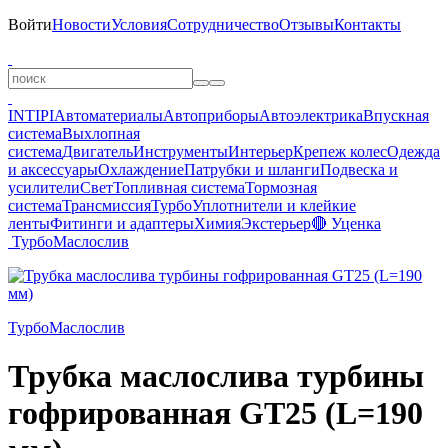
Войти
Новости
Условия
Сотрудничество
Отзывы
Контакты
INTIPI
Автоматериалы
Автоприборы
Автоэлектрика
Впускная
система
Выхлопная
система
Двигатель
Инструменты
Интерьер
Крепеж колес
Одежда
и аксессуары
Охлаждение
Патрубки и шланги
Подвеска и
усилители
Свет
Топливная система
Тормозная
система
Трансмиссия
Турбо
Уплотнители и клейкие
ленты
Фитинги и адаптеры
Химия
Экстерьер
🔴 Уценка
Турбо
Маслослив
Турбо
Маслослив
Трубка маслослива турбины
гофрированная GT25 (L=190