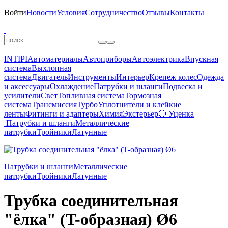
Войти
Новости
Условия
Сотрудничество
Отзывы
Контакты
INTIPI
Автоматериалы
Автоприборы
Автоэлектрика
Впускная
система
Выхлопная
система
Двигатель
Инструменты
Интерьер
Крепеж колес
Одежда
и аксессуары
Охлаждение
Патрубки и шланги
Подвеска и
усилители
Свет
Топливная система
Тормозная
система
Трансмиссия
Турбо
Уплотнители и клейкие
ленты
Фитинги и адаптеры
Химия
Экстерьер
🔴 Уценка
Патрубки и шланги
Металлические
патрубки
Тройники
Латунные
Патрубки и шланги
Металлические
патрубки
Тройники
Латунные
Трубка соединительная
"ёлка" (T-образная) Ø6