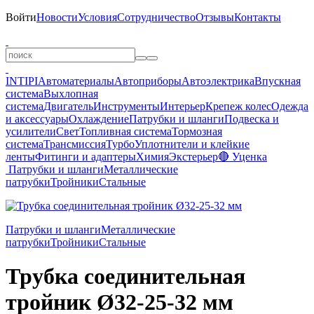
Войти
Новости
Условия
Сотрудничество
Отзывы
Контакты
INTIPI
Автоматериалы
Автоприборы
Автоэлектрика
Впускная
система
Выхлопная
система
Двигатель
Инструменты
Интерьер
Крепеж колес
Одежда
и аксессуары
Охлаждение
Патрубки и шланги
Подвеска и
усилители
Свет
Топливная система
Тормозная
система
Трансмиссия
Турбо
Уплотнители и клейкие
ленты
Фитинги и адаптеры
Химия
Экстерьер
🔴 Уценка
Патрубки и шланги
Металлические
патрубки
Тройники
Стальные
Патрубки и шланги
Металлические
патрубки
Тройники
Стальные
Трубка соединительная
тройник Ø32-25-32 мм