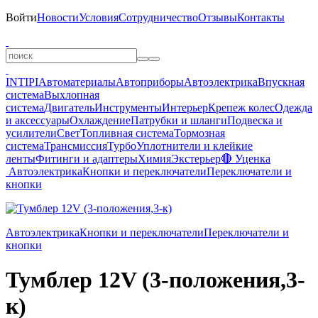
Войти
Новости
Условия
Сотрудничество
Отзывы
Контакты
INTIPI
Автоматериалы
Автоприборы
Автоэлектрика
Впускная
система
Выхлопная
система
Двигатель
Инструменты
Интерьер
Крепеж колес
Одежда
и аксессуары
Охлаждение
Патрубки и шланги
Подвеска и
усилители
Свет
Топливная система
Тормозная
система
Трансмиссия
Турбо
Уплотнители и клейкие
ленты
Фитинги и адаптеры
Химия
Экстерьер
🔴 Уценка
Автоэлектрика
Кнопки и переключатели
Переключатели и
кнопки
Автоэлектрика
Кнопки и переключатели
Переключатели и
кнопки
Тумблер 12V (3-положения,3-
к)