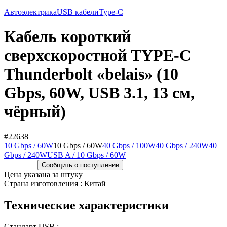
Автоэлектрика
USB кабели
Type-C
Кабель короткий
сверхскоростной TYPE-C
Thunderbolt «belais» (10
Gbps, 60W, USB 3.1, 13 см,
чёрный)
#22638
10 Gbps / 60W
10 Gbps / 60W
40 Gbps / 100W
40 Gbps / 240W
40
Gbps / 240W
USB A / 10 Gbps / 60W
Сообщить о поступлении
Цена указана за штуку
Страна изготовления : Китай
Технические характеристики
Стандарт USB :