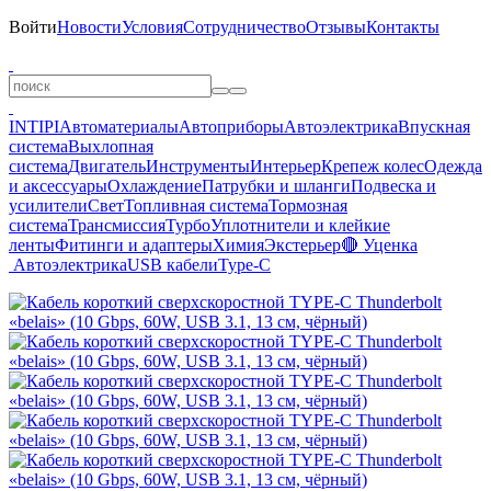
Войти
Новости
Условия
Сотрудничество
Отзывы
Контакты
INTIPI
Автоматериалы
Автоприборы
Автоэлектрика
Впускная
система
Выхлопная
система
Двигатель
Инструменты
Интерьер
Крепеж колес
Одежда
и аксессуары
Охлаждение
Патрубки и шланги
Подвеска и
усилители
Свет
Топливная система
Тормозная
система
Трансмиссия
Турбо
Уплотнители и клейкие
ленты
Фитинги и адаптеры
Химия
Экстерьер
🔴 Уценка
Автоэлектрика
USB кабели
Type-C