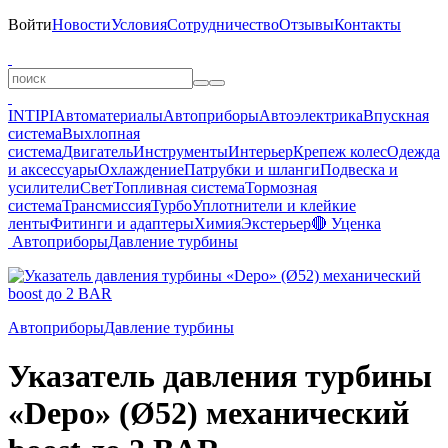
Войти
Новости
Условия
Сотрудничество
Отзывы
Контакты
INTIPI
Автоматериалы
Автоприборы
Автоэлектрика
Впускная
система
Выхлопная
система
Двигатель
Инструменты
Интерьер
Крепеж колес
Одежда
и аксессуары
Охлаждение
Патрубки и шланги
Подвеска и
усилители
Свет
Топливная система
Тормозная
система
Трансмиссия
Турбо
Уплотнители и клейкие
ленты
Фитинги и адаптеры
Химия
Экстерьер
🔴 Уценка
Автоприборы
Давление турбины
Автоприборы
Давление турбины
Указатель давления турбины
«Depo» (Ø52) механический