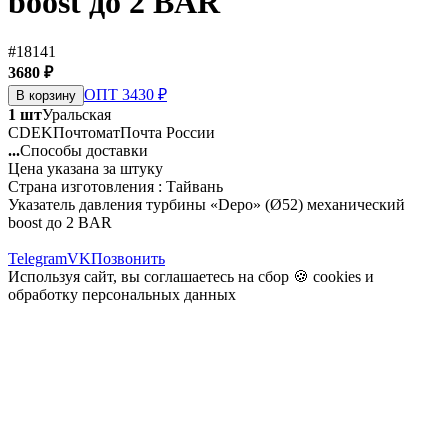
boost до 2 BAR
#18141
3680 ₽
ОПТ 3430 ₽
В корзину
1 шт
Уральская
CDEK
Почтомат
Почта России
...
Способы доставки
Цена указана за штуку
Страна изготовления : Тайвань
Указатель давления турбины «Depo» (Ø52) механический
boost до 2 BAR
Telegram
VK
Позвонить
Используя сайт, вы соглашаетесь на сбор 🍪
cookies
и
обработку персональных данных