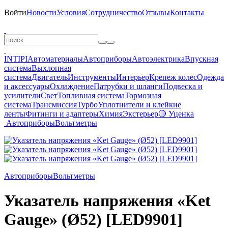
Войти
Новости
Условия
Сотрудничество
Отзывы
Контакты
INTIPI
Автоматериалы
Автоприборы
Автоэлектрика
Впускная
система
Выхлопная
система
Двигатель
Инструменты
Интерьер
Крепеж колес
Одежда
и аксессуары
Охлаждение
Патрубки и шланги
Подвеска и
усилители
Свет
Топливная система
Тормозная
система
Трансмиссия
Турбо
Уплотнители и клейкие
ленты
Фитинги и адаптеры
Химия
Экстерьер
🔴 Уценка
Автоприборы
Вольтметры
Автоприборы
Вольтметры
Указатель напряжения «Ket
Gauge» (Ø52) [LED9901]