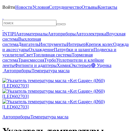
Войти
Новости
Условия
Сотрудничество
Отзывы
Контакты
INTIPI
Автоматериалы
Автоприборы
Автоэлектрика
Впускная
система
Выхлопная
система
Двигатель
Инструменты
Интерьер
Крепеж колес
Одежда
и аксессуары
Охлаждение
Патрубки и шланги
Подвеска и
усилители
Свет
Топливная система
Тормозная
система
Трансмиссия
Турбо
Уплотнители и клейкие
ленты
Фитинги и адаптеры
Химия
Экстерьер
🔴 Уценка
Автоприборы
Температура масла
Автоприборы
Температура масла