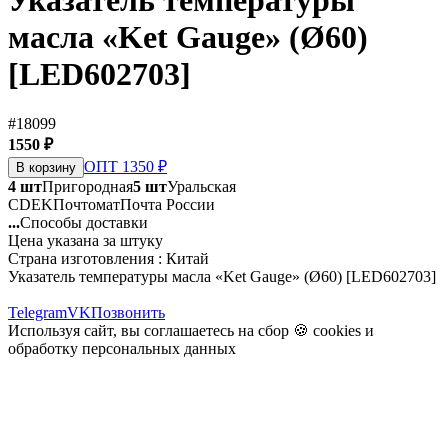
Указатель температуры
масла «Ket Gauge» (Ø60)
[LED602703]
#18099
1550 ₽
ОПТ 1350 ₽
В корзину
4 шт
Пригородная
5 шт
Уральская
CDEK
Почтомат
Почта России
...
Способы доставки
Цена указана за штуку
Страна изготовления : Китай
Указатель температуры масла «Ket Gauge» (Ø60) [LED602703]
Telegram
VK
Позвонить
Используя сайт, вы соглашаетесь на сбор 🍪
cookies
и
обработку персональных данных