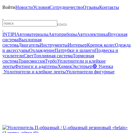
Войти
Новости
Условия
Сотрудничество
Отзывы
Контакты
INTIPI
Автоматериалы
Автоприборы
Автоэлектрика
Впускная
система
Выхлопная
система
Двигатель
Инструменты
Интерьер
Крепеж колес
Одежда
и аксессуары
Охлаждение
Патрубки и шланги
Подвеска и
усилители
Свет
Топливная система
Тормозная
система
Трансмиссия
Турбо
Уплотнители и клейкие
ленты
Фитинги и адаптеры
Химия
Экстерьер
🔴 Уценка
Уплотнители и клейкие ленты
Уплотнители фигурные