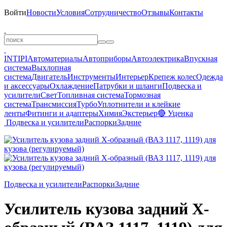
Войти
Новости
Условия
Сотрудничество
Отзывы
Контакты
INTIPI
Автоматериалы
Автоприборы
Автоэлектрика
Впускная
система
Выхлопная
система
Двигатель
Инструменты
Интерьер
Крепеж колес
Одежда
и аксессуары
Охлаждение
Патрубки и шланги
Подвеска и
усилители
Свет
Топливная система
Тормозная
система
Трансмиссия
Турбо
Уплотнители и клейкие
ленты
Фитинги и адаптеры
Химия
Экстерьер
🔴 Уценка
Подвеска и усилители
Распорки
Задние
Подвеска и усилители
Распорки
Задние
Усилитель кузова задний Х-