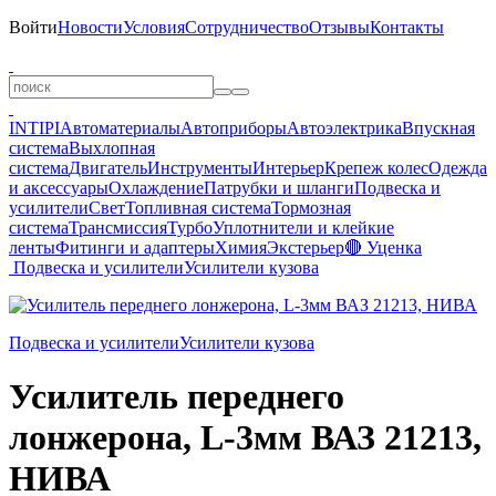
Войти
Новости
Условия
Сотрудничество
Отзывы
Контакты
INTIPI
Автоматериалы
Автоприборы
Автоэлектрика
Впускная
система
Выхлопная
система
Двигатель
Инструменты
Интерьер
Крепеж колес
Одежда
и аксессуары
Охлаждение
Патрубки и шланги
Подвеска и
усилители
Свет
Топливная система
Тормозная
система
Трансмиссия
Турбо
Уплотнители и клейкие
ленты
Фитинги и адаптеры
Химия
Экстерьер
🔴 Уценка
Подвеска и усилители
Усилители кузова
Подвеска и усилители
Усилители кузова
Усилитель переднего
лонжерона, L-3мм ВАЗ 21213,
НИВА