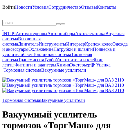
Войти
Новости
Условия
Сотрудничество
Отзывы
Контакты
INTIPI
Автоматериалы
Автоприборы
Автоэлектрика
Впускная
система
Выхлопная
система
Двигатель
Инструменты
Интерьер
Крепеж колес
Одежда
и аксессуары
Охлаждение
Патрубки и шланги
Подвеска и
усилители
Свет
Топливная система
Тормозная
система
Трансмиссия
Турбо
Уплотнители и клейкие
ленты
Фитинги и адаптеры
Химия
Экстерьер
🔴 Уценка
Тормозная система
Вакуумные усилители
Тормозная система
Вакуумные усилители
Вакуумный усилитель
тормозов «ТоргМаш» для