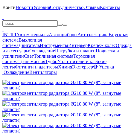
Войти
Новости
Условия
Сотрудничество
Отзывы
Контакты
INTIPI
Автоматериалы
Автоприборы
Автоэлектрика
Впускная
система
Выхлопная
система
Двигатель
Инструменты
Интерьер
Крепеж колес
Одежда
и аксессуары
Охлаждение
Патрубки и шланги
Подвеска и
усилители
Свет
Топливная система
Тормозная
система
Трансмиссия
Турбо
Уплотнители и клейкие
ленты
Фитинги и адаптеры
Химия
Экстерьер
🔴 Уценка
Охлаждение
Вентиляторы