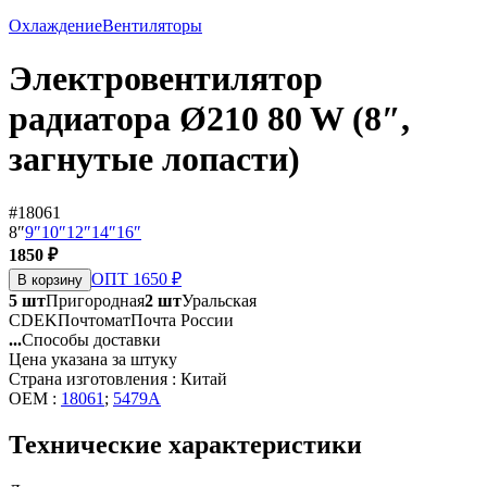
Охлаждение
Вентиляторы
Электровентилятор
радиатора Ø210 80 W (8″,
загнутые лопасти)
#18061
8″
9″
10″
12″
14″
16″
1850 ₽
ОПТ 1650 ₽
В корзину
5 шт
Пригородная
2 шт
Уральская
CDEK
Почтомат
Почта России
...
Способы доставки
Цена указана за штуку
Страна изготовления : Китай
OEM :
18061
;
5479A
Технические характеристики