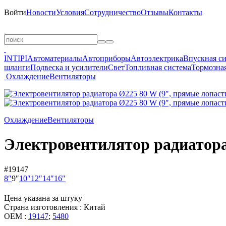
Войти
Новости
Условия
Сотрудничество
Отзывы
Контакты
INTIPI
Автоматериалы
Автоприборы
Автоэлектрика
Впускная с
шланги
Подвеска и усилители
Свет
Топливная система
Тормозная
Охлаждение
Вентиляторы
Охлаждение
Вентиляторы
Электровентилятор радиатора
#19147
8″
9″
10″
12″
14″
16″
Цена указана за штуку
Страна изготовления : Китай
OEM :
19147
;
5480