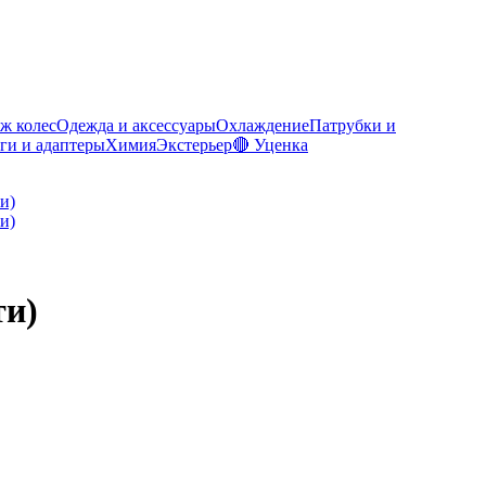
ж колес
Одежда и аксессуары
Охлаждение
Патрубки и
ги и адаптеры
Химия
Экстерьер
🔴 Уценка
ти)