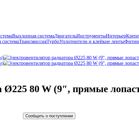
истема
Выхлопная система
Двигатель
Инструменты
Интерьер
Крепе
 система
Трансмиссия
Турбо
Уплотнители и клейкие ленты
Фитин
 Ø225 80 W (9″, прямые лопас
Сообщить о поступлении