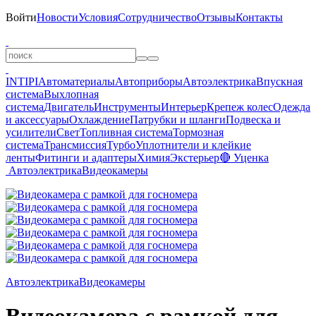
Войти
Новости
Условия
Сотрудничество
Отзывы
Контакты
INTIPI
Автоматериалы
Автоприборы
Автоэлектрика
Впускная
система
Выхлопная
система
Двигатель
Инструменты
Интерьер
Крепеж колес
Одежда
и аксессуары
Охлаждение
Патрубки и шланги
Подвеска и
усилители
Свет
Топливная система
Тормозная
система
Трансмиссия
Турбо
Уплотнители и клейкие
ленты
Фитинги и адаптеры
Химия
Экстерьер
🔴 Уценка
Автоэлектрика
Видеокамеры
Автоэлектрика
Видеокамеры