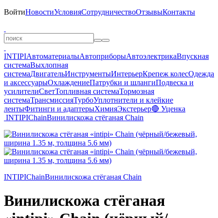
Войти
Новости
Условия
Сотрудничество
Отзывы
Контакты
INTIPI
Автоматериалы
Автоприборы
Автоэлектрика
Впускная
система
Выхлопная
система
Двигатель
Инструменты
Интерьер
Крепеж колес
Одежда
и аксессуары
Охлаждение
Патрубки и шланги
Подвеска и
усилители
Свет
Топливная система
Тормозная
система
Трансмиссия
Турбо
Уплотнители и клейкие
ленты
Фитинги и адаптеры
Химия
Экстерьер
🔴 Уценка
INTIPI
Chain
Винилискожа стёганая Chain
INTIPI
Chain
Винилискожа стёганая Chain
Винилискожа стёганая