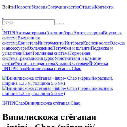
Войти
Новости
Условия
Сотрудничество
Отзывы
Контакты
INTIPI
Автоматериалы
Автоприборы
Автоэлектрика
Впускная
система
Выхлопная
система
Двигатель
Инструменты
Интерьер
Крепеж колес
Одежда
и аксессуары
Охлаждение
Патрубки и шланги
Подвеска и
усилители
Свет
Топливная система
Тормозная
система
Трансмиссия
Турбо
Уплотнители и клейкие
ленты
Фитинги и адаптеры
Химия
Экстерьер
🔴 Уценка
INTIPI
Chao
Винилискожа стёганая Chao
INTIPI
Chao
Винилискожа стёганая Chao
Винилискожа стёганая