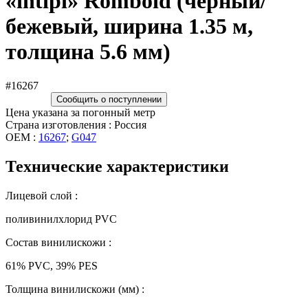
«intipi» Romboid (чёрный/
бежевый, ширина 1.35 м,
толщина 5.6 мм)
#16267
Сообщить о поступлении
Цена указана за погонный метр
Страна изготовления : Россия
OEM :
16267
;
G047
Технические характеристики
Лицевой слой :
поливинилхлорид PVC
Состав винилискожи :
61% PVC, 39% PES
Толщина винилискожи (мм) :