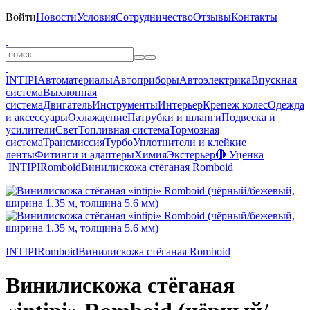
Войти
Новости
Условия
Сотрудничество
Отзывы
Контакты
INTIPI
Автоматериалы
Автоприборы
Автоэлектрика
Впускная
система
Выхлопная
система
Двигатель
Инструменты
Интерьер
Крепеж колес
Одежда
и аксессуары
Охлаждение
Патрубки и шланги
Подвеска и
усилители
Свет
Топливная система
Тормозная
система
Трансмиссия
Турбо
Уплотнители и клейкие
ленты
Фитинги и адаптеры
Химия
Экстерьер
🔴 Уценка
INTIPI
Romboid
Винилискожа стёганая Romboid
INTIPI
Romboid
Винилискожа стёганая Romboid
Винилискожа стёганая