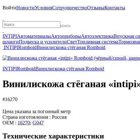
Войти
Новости
Условия
Сотрудничество
Отзывы
Контакты
INTIPI
Автоматериалы
Автоприборы
Автоэлектрика
Впускная с
шланги
Подвеска и усилители
Свет
Топливная система
Тормозная
INTIPI
Romboid
Винилискожа стёганая Romboid
INTIPI
Romboid
Винилискожа стёганая Romboid
Винилискожа стёганая «intipi
#16270
Цена указана за погонный метр
Страна изготовления : Россия
OEM :
16270
;
G047
Технические характеристики