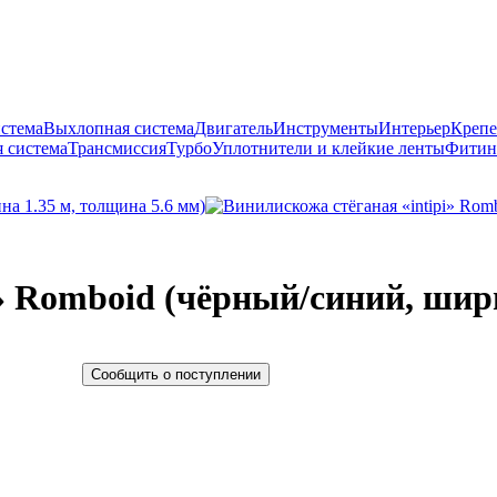
истема
Выхлопная система
Двигатель
Инструменты
Интерьер
Крепе
 система
Трансмиссия
Турбо
Уплотнители и клейкие ленты
Фитин
» Romboid (чёрный/синий, шири
Сообщить о поступлении