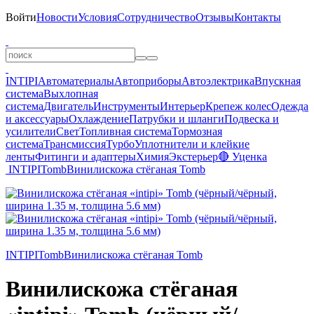
Войти
Новости
Условия
Сотрудничество
Отзывы
Контакты
INTIPI
Автоматериалы
Автоприборы
Автоэлектрика
Впускная
система
Выхлопная
система
Двигатель
Инструменты
Интерьер
Крепеж колес
Одежда
и аксессуары
Охлаждение
Патрубки и шланги
Подвеска и
усилители
Свет
Топливная система
Тормозная
система
Трансмиссия
Турбо
Уплотнители и клейкие
ленты
Фитинги и адаптеры
Химия
Экстерьер
🔴 Уценка
INTIPI
Tomb
Винилискожа стёганая Tomb
INTIPI
Tomb
Винилискожа стёганая Tomb
Винилискожа стёганая