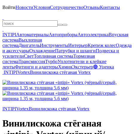
Войти
Новости
Условия
Сотрудничество
Отзывы
Контакты
INTIPI
Автоматериалы
Автоприборы
Автоэлектрика
Впускная
система
Выхлопная
система
Двигатель
Инструменты
Интерьер
Крепеж колес
Одежда
и аксессуары
Охлаждение
Патрубки и шланги
Подвеска и
усилители
Свет
Топливная система
Тормозная
система
Трансмиссия
Турбо
Уплотнители и клейкие
ленты
Фитинги и адаптеры
Химия
Экстерьер
🔴 Уценка
INTIPI
Vortex
Винилискожа стёганая Vortex
INTIPI
Vortex
Винилискожа стёганая Vortex
Винилискожа стёганая