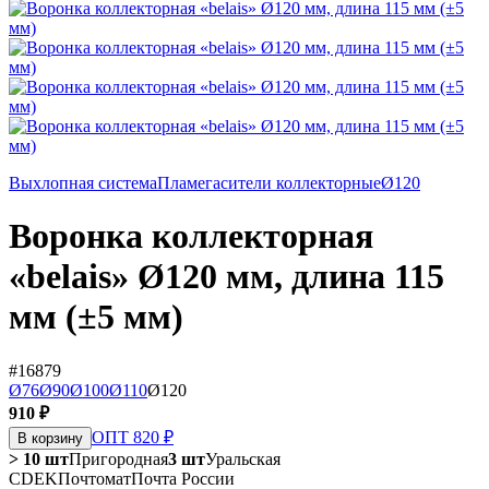
Выхлопная система
Пламегасители коллекторные
Ø120
Воронка коллекторная
«belais» Ø120 мм, длина 115
мм (±5 мм)
#16879
Ø76
Ø90
Ø100
Ø110
Ø120
910 ₽
ОПТ 820 ₽
В корзину
> 10 шт
Пригородная
3 шт
Уральская
CDEK
Почтомат
Почта России