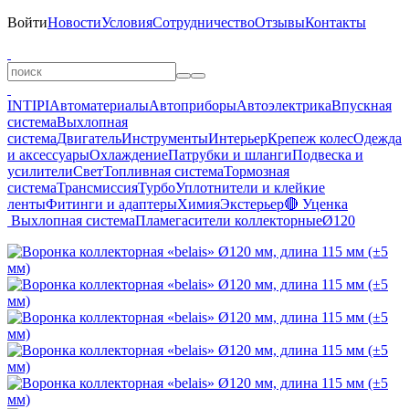
Войти
Новости
Условия
Сотрудничество
Отзывы
Контакты
INTIPI
Автоматериалы
Автоприборы
Автоэлектрика
Впускная
система
Выхлопная
система
Двигатель
Инструменты
Интерьер
Крепеж колес
Одежда
и аксессуары
Охлаждение
Патрубки и шланги
Подвеска и
усилители
Свет
Топливная система
Тормозная
система
Трансмиссия
Турбо
Уплотнители и клейкие
ленты
Фитинги и адаптеры
Химия
Экстерьер
🔴 Уценка
Выхлопная система
Пламегасители коллекторные
Ø120