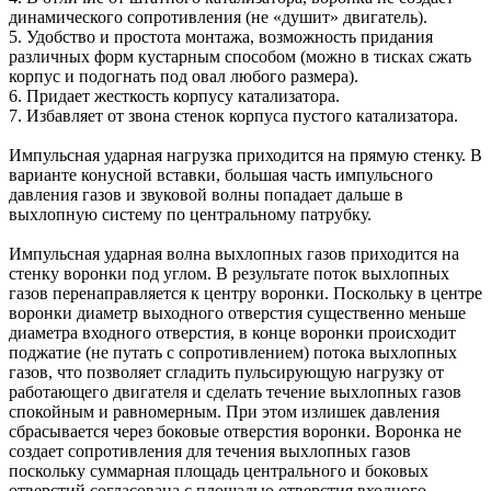
динамического сопротивления (не «душит» двигатель).
5. Удобство и простота монтажа, возможность придания
различных форм кустарным способом (можно в тисках сжать
корпус и подогнать под овал любого размера).
6. Придает жесткость корпусу катализатора.
7. Избавляет от звона стенок корпуса пустого катализатора.
Импульсная ударная нагрузка приходится на прямую стенку. В
варианте конусной вставки, большая часть импульсного
давления газов и звуковой волны попадает дальше в
выхлопную систему по центральному патрубку.
Импульсная ударная волна выхлопных газов приходится на
стенку воронки под углом. В результате поток выхлопных
газов перенаправляется к центру воронки. Поскольку в центре
воронки диаметр выходного отверстия существенно меньше
диаметра входного отверстия, в конце воронки происходит
поджатие (не путать с сопротивлением) потока выхлопных
газов, что позволяет сгладить пульсирующую нагрузку от
работающего двигателя и сделать течение выхлопных газов
спокойным и равномерным. При этом излишек давления
сбрасывается через боковые отверстия воронки. Воронка не
создает сопротивления для течения выхлопных газов
поскольку суммарная площадь центрального и боковых
отверстий согласована с площадью отверстия входного