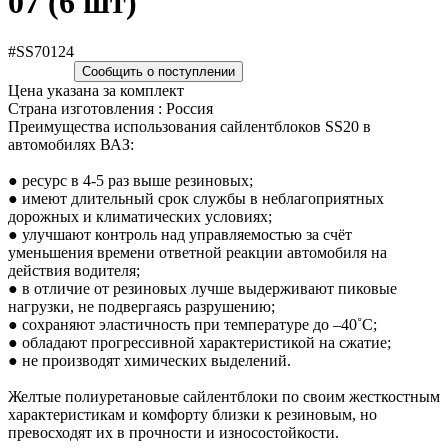
07 (6 шт)
#SS70124
Сообщить о поступлении
Цена указана за комплект
Страна изготовления : Россия
Преимущества использования сайлентблоков SS20 в
автомобилях ВАЗ:
● ресурс в 4-5 раз выше резиновых;
● имеют длительный срок службы в неблагоприятных
дорожных и климатических условиях;
● улучшают контроль над управляемостью за счёт
уменьшения времени ответной реакции автомобиля на
действия водителя;
● в отличие от резиновых лучше выдерживают пиковые
нагрузки, не подвергаясь разрушению;
● сохраняют эластичность при температуре до –40˚С;
● обладают прогрессивной характеристикой на сжатие;
● не производят химических выделений.
Желтые полиуретановые сайлентблоки по своим жесткостным
характеристикам и комфорту близки к резиновым, но
превосходят их в прочности и износостойкости.