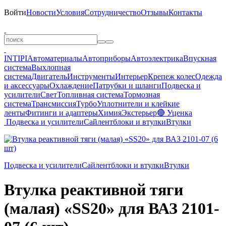
Войти
Новости
Условия
Сотрудничество
Отзывы
Контакты
INTIPI
Автоматериалы
Автоприборы
Автоэлектрика
Впускная
система
Выхлопная
система
Двигатель
Инструменты
Интерьер
Крепеж колес
Одежда
и аксессуары
Охлаждение
Патрубки и шланги
Подвеска и
усилители
Свет
Топливная система
Тормозная
система
Трансмиссия
Турбо
Уплотнители и клейкие
ленты
Фитинги и адаптеры
Химия
Экстерьер
🔴 Уценка
Подвеска и усилители
Сайлентблоки и втулки
Втулки
Подвеска и усилители
Сайлентблоки и втулки
Втулки
Втулка реактивной тяги
(малая) «SS20» для ВАЗ 2101-