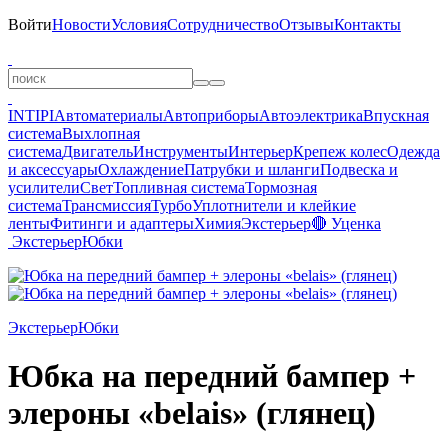
Войти
Новости
Условия
Сотрудничество
Отзывы
Контакты
INTIPI
Автоматериалы
Автоприборы
Автоэлектрика
Впускная
система
Выхлопная
система
Двигатель
Инструменты
Интерьер
Крепеж колес
Одежда
и аксессуары
Охлаждение
Патрубки и шланги
Подвеска и
усилители
Свет
Топливная система
Тормозная
система
Трансмиссия
Турбо
Уплотнители и клейкие
ленты
Фитинги и адаптеры
Химия
Экстерьер
🔴 Уценка
Экстерьер
Юбки
Экстерьер
Юбки
Юбка на передний бампер +
элероны «belais» (глянец)