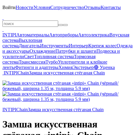
Войти
Новости
Условия
Сотрудничество
Отзывы
Контакты
INTIPI
Автоматериалы
Автоприборы
Автоэлектрика
Впускная
система
Выхлопная
система
Двигатель
Инструменты
Интерьер
Крепеж колес
Одежда
и аксессуары
Охлаждение
Патрубки и шланги
Подвеска и
усилители
Свет
Топливная система
Тормозная
система
Трансмиссия
Турбо
Уплотнители и клейкие
ленты
Фитинги и адаптеры
Химия
Экстерьер
🔴 Уценка
INTIPI
Chain
Замша искусственная стёганая Chain
INTIPI
Chain
Замша искусственная стёганая Chain
Замша искусственная