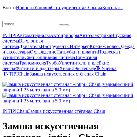
Войти
Новости
Условия
Сотрудничество
Отзывы
Контакты
INTIPI
Автоматериалы
Автоприборы
Автоэлектрика
Впускная
система
Выхлопная
система
Двигатель
Инструменты
Интерьер
Крепеж колес
Одежда
и аксессуары
Охлаждение
Патрубки и шланги
Подвеска и
усилители
Свет
Топливная система
Тормозная
система
Трансмиссия
Турбо
Уплотнители и клейкие
ленты
Фитинги и адаптеры
Химия
Экстерьер
🔴 Уценка
INTIPI
Chain
Замша искусственная стёганая Chain
INTIPI
Chain
Замша искусственная стёганая Chain
Замша искусственная