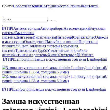
Войти
Новости
Условия
Сотрудничество
Отзывы
Контакты
INTIPI
Автоматериалы
Автоприборы
Автоэлектрика
Впускная
система
Выхлопная
система
Двигатель
Инструменты
Интерьер
Крепеж колес
Одежда
и аксессуары
Охлаждение
Патрубки и шланги
Подвеска и
усилители
Свет
Топливная система
Тормозная
система
Трансмиссия
Турбо
Уплотнители и клейкие
ленты
Фитинги и адаптеры
Химия
Экстерьер
🔴 Уценка
INTIPI
Lamborghini
Замша искусственная стёганая Lamborghini
INTIPI
Lamborghini
Замша искусственная стёганая Lamborghini
Замша искусственная