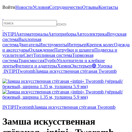
Войти
Новости
Условия
Сотрудничество
Отзывы
Контакты
INTIPI
Автоматериалы
Автоприборы
Автоэлектрика
Впускная
система
Выхлопная
система
Двигатель
Инструменты
Интерьер
Крепеж колес
Одежда
и аксессуары
Охлаждение
Патрубки и шланги
Подвеска и
усилители
Свет
Топливная система
Тормозная
система
Трансмиссия
Турбо
Уплотнители и клейкие
ленты
Фитинги и адаптеры
Химия
Экстерьер
🔴 Уценка
INTIPI
Tworomb
Замша искусственная стёганая Tworomb
INTIPI
Tworomb
Замша искусственная стёганая Tworomb
Замша искусственная