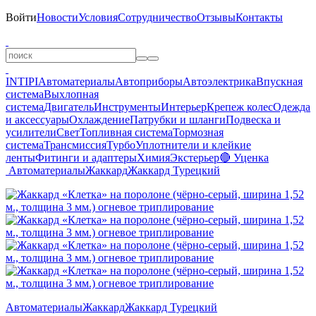
Войти
Новости
Условия
Сотрудничество
Отзывы
Контакты
INTIPI
Автоматериалы
Автоприборы
Автоэлектрика
Впускная
система
Выхлопная
система
Двигатель
Инструменты
Интерьер
Крепеж колес
Одежда
и аксессуары
Охлаждение
Патрубки и шланги
Подвеска и
усилители
Свет
Топливная система
Тормозная
система
Трансмиссия
Турбо
Уплотнители и клейкие
ленты
Фитинги и адаптеры
Химия
Экстерьер
🔴 Уценка
Автоматериалы
Жаккард
Жаккард Турецкий
Автоматериалы
Жаккард
Жаккард Турецкий