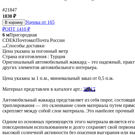
#21847
1830 ₽
Уценка от 165
В корзину
₽
ОПТ 1410 ₽
6 м
Пригородная
CDEK
Почтомат
Почта России
...
Способы доставки
Цена указана за погонный метр
Страна изготовления : Турция
Оригинальный автомобильный жаккард – это надежный, практи
других элементов автомобильного интерьера.
Цена указана за 1 п.м., минимальный заказ от 0,5 п.м.
Материал представлен в каталоге арт.:
22717
Автомобильный жаккард представляет из себя пирог, состоящи
триплирования — это склеивание слоев материала путем прямог
скрепляет между собой слои материала. Это наиболее прочный
Одним из основных преимуществ этого материала является его 
повседневным использованием и долго сохраняет свой первона
высокой солнечной активности без опасения выгорания или вы