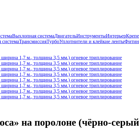
истема
Выхлопная система
Двигатель
Инструменты
Интерьер
Крепе
 система
Трансмиссия
Турбо
Уплотнители и клейкие ленты
Фитин
а» на поролоне (чёрно-серый, 