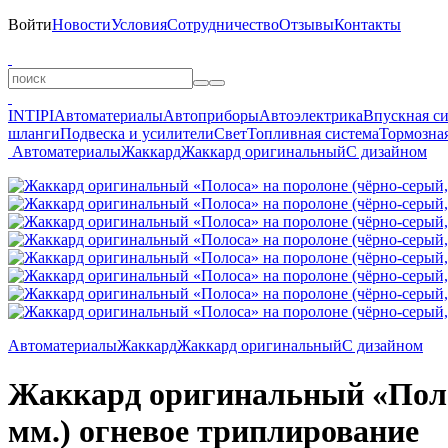
Войти
Новости
Условия
Сотрудничество
Отзывы
Контакты
INTIPI
Автоматериалы
Автоприборы
Автоэлектрика
Впускная с
шланги
Подвеска и усилители
Свет
Топливная система
Тормозная
Автоматериалы
Жаккард
Жаккард оригинальный
С дизайном
Автоматериалы
Жаккард
Жаккард оригинальный
С дизайном
Жаккард оригинальный «Полос
мм.) огневое триплирование