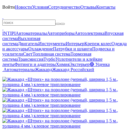
Войти
Новости
Условия
Сотрудничество
Отзывы
Контакты
INTIPI
Автоматериалы
Автоприборы
Автоэлектрика
Впускная
система
Выхлопная
система
Двигатель
Инструменты
Интерьер
Крепеж колес
Одежда
и аксессуары
Охлаждение
Патрубки и шланги
Подвеска и
усилители
Свет
Топливная система
Тормозная
система
Трансмиссия
Турбо
Уплотнители и клейкие
ленты
Фитинги и адаптеры
Химия
Экстерьер
🔴 Уценка
Автоматериалы
Жаккард
Жаккард Российский