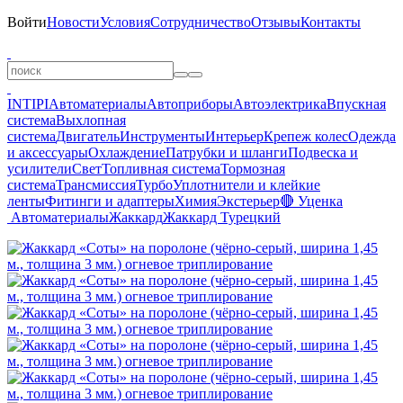
Войти
Новости
Условия
Сотрудничество
Отзывы
Контакты
INTIPI
Автоматериалы
Автоприборы
Автоэлектрика
Впускная
система
Выхлопная
система
Двигатель
Инструменты
Интерьер
Крепеж колес
Одежда
и аксессуары
Охлаждение
Патрубки и шланги
Подвеска и
усилители
Свет
Топливная система
Тормозная
система
Трансмиссия
Турбо
Уплотнители и клейкие
ленты
Фитинги и адаптеры
Химия
Экстерьер
🔴 Уценка
Автоматериалы
Жаккард
Жаккард Турецкий