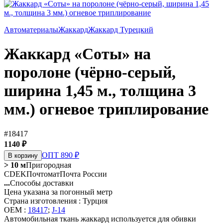
Автоматериалы
Жаккард
Жаккард Турецкий
Жаккард «Соты» на
поролоне (чёрно-серый,
ширина 1,45 м., толщина 3
мм.) огневое триплирование
#18417
1140 ₽
ОПТ 890 ₽
В корзину
> 10 м
Пригородная
CDEK
Почтомат
Почта России
...
Способы доставки
Цена указана за погонный метр
Страна изготовления : Турция
OEM :
18417
;
J-14
Автомобильная ткань жаккард используется для обивки