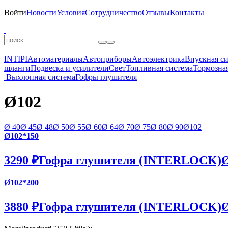
Войти
Новости
Условия
Сотрудничество
Отзывы
Контакты
INTIPI
Автоматериалы
Автоприборы
Автоэлектрика
Впускная с
шланги
Подвеска и усилители
Свет
Топливная система
Тормозная
Выхлопная система
Гофры глушителя
Ø102
Ø 40
Ø 45
Ø 48
Ø 50
Ø 55
Ø 60
Ø 64
Ø 70
Ø 75
Ø 80
Ø 90
Ø102
Ø102*150
3290 ₽
Гофра глушителя (INTERLOCK)Ø
Ø102*200
3880 ₽
Гофра глушителя (INTERLOCK)Ø