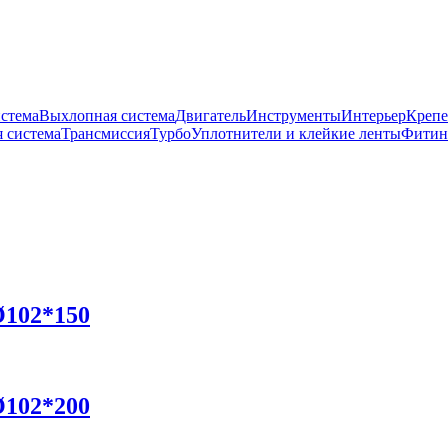
истема
Выхлопная система
Двигатель
Инструменты
Интерьер
Крепе
 система
Трансмиссия
Турбо
Уплотнители и клейкие ленты
Фитин
102*150
102*200