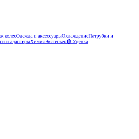
ж колес
Одежда и аксессуары
Охлаждение
Патрубки и
ги и адаптеры
Химия
Экстерьер
🔴 Уценка