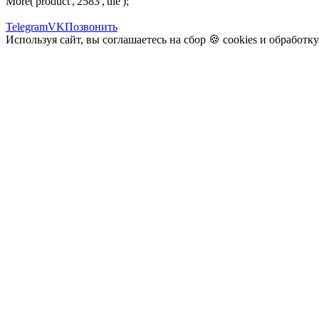
More('product','2583','tile');
Telegram
VK
Позвонить
Используя сайт, вы соглашаетесь на сбор 🍪
cookies
и
обработк