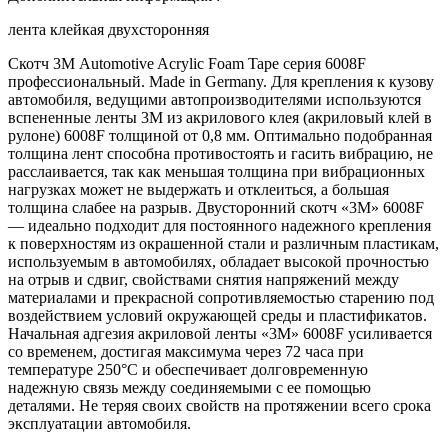
лента клейкая двухсторонняя
Скотч 3М Automotive Acrylic Foam Tape серия 6008F
профессиональный. Made in Germany. Для крепления к кузову
автомобиля, ведущими автопроизводителями используются
вспененные ленты 3М из акрилового клея (акриловый клей в
рулоне) 6008F толщиной от 0,8 мм. Оптимально подобранная
толщина лент способна противостоять и гасить вибрацию, не
расслаивается, так как меньшая толщина при вибрационных
нагрузках может не выдержать и отклеиться, а большая
толщина слабее на разрыв. Двусторонний скотч «3М» 6008F
— идеально подходит для постоянного надежного крепления
к поверхностям из окрашенной стали и различным пластикам,
используемым в автомобилях, обладает высокой прочностью
на отрыв и сдвиг, свойствами снятия напряжений между
материалами и прекрасной сопротивляемостью старению под
воздействием условий окружающей среды и пластификатов.
Начальная адгезия акриловой ленты «3М» 6008F усиливается
со временем, достигая максимума через 72 часа при
температуре 250°C и обеспечивает долговременную
надежную связь между соединяемыми с ее помощью
деталями. Не теряя своих свойств на протяжении всего срока
эксплуатации автомобиля.