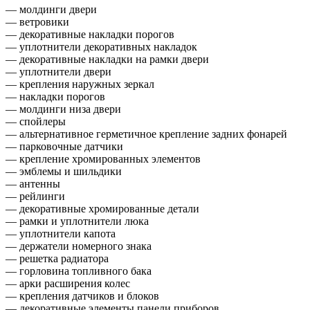
— молдинги двери
— ветровики
— декоративные накладки порогов
— уплотнители декоративных накладок
— декоративные накладки на рамки двери
— уплотнители двери
— крепления наружных зеркал
— накладки порогов
— молдинги низа двери
— спойлеры
— альтернативное герметичное крепление задних фонарей
— парковочные датчики
— крепление хромированных элементов
— эмблемы и шильдики
— антенны
— рейлинги
— декоративные хромированные детали
— рамки и уплотнители люка
— уплотнители капота
— держатели номерного знака
— решетка радиатора
— горловина топливного бака
— арки расширения колес
— крепления датчиков и блоков
— декоративные элементы панели приборов