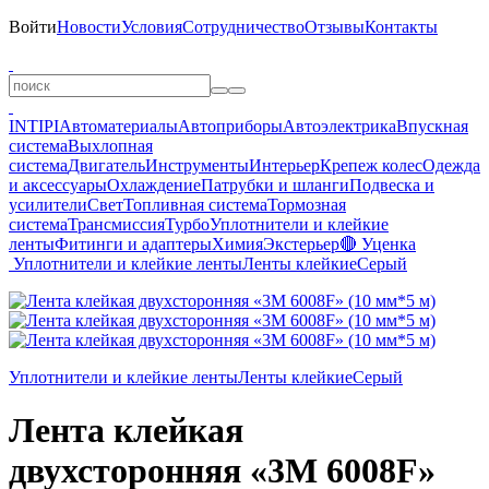
Войти
Новости
Условия
Сотрудничество
Отзывы
Контакты
INTIPI
Автоматериалы
Автоприборы
Автоэлектрика
Впускная
система
Выхлопная
система
Двигатель
Инструменты
Интерьер
Крепеж колес
Одежда
и аксессуары
Охлаждение
Патрубки и шланги
Подвеска и
усилители
Свет
Топливная система
Тормозная
система
Трансмиссия
Турбо
Уплотнители и клейкие
ленты
Фитинги и адаптеры
Химия
Экстерьер
🔴 Уценка
Уплотнители и клейкие ленты
Ленты клейкие
Серый
Уплотнители и клейкие ленты
Ленты клейкие
Серый
Лента клейкая
двухсторонняя «3M 6008F»