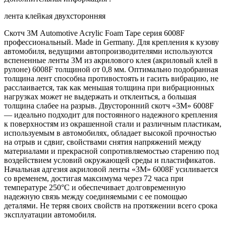
лента клейкая двухсторонняя
Скотч 3М Automotive Acrylic Foam Tape серия 6008F
профессиональный. Made in Germany. Для крепления к кузову
автомобиля, ведущими автопроизводителями используются
вспененные ленты 3М из акрилового клея (акриловый клей в
рулоне) 6008F толщиной от 0,8 мм. Оптимально подобранная
толщина лент способна противостоять и гасить вибрацию, не
расслаивается, так как меньшая толщина при вибрационных
нагрузках может не выдержать и отклеиться, а большая
толщина слабее на разрыв. Двусторонний скотч «3М» 6008F
— идеально подходит для постоянного надежного крепления
к поверхностям из окрашенной стали и различным пластикам,
используемым в автомобилях, обладает высокой прочностью
на отрыв и сдвиг, свойствами снятия напряжений между
материалами и прекрасной сопротивляемостью старению под
воздействием условий окружающей среды и пластификатов.
Начальная адгезия акриловой ленты «3М» 6008F усиливается
со временем, достигая максимума через 72 часа при
температуре 250°C и обеспечивает долговременную
надежную связь между соединяемыми с ее помощью
деталями. Не теряя своих свойств на протяжении всего срока
эксплуатации автомобиля.