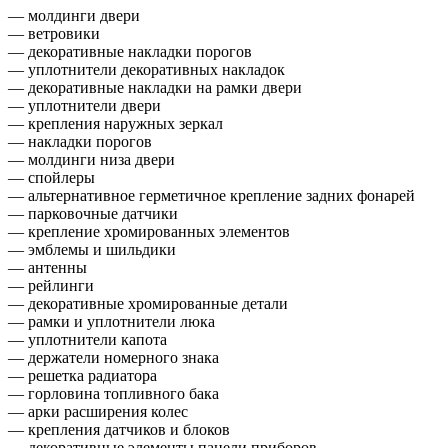
— молдинги двери
— ветровики
— декоративные накладки порогов
— уплотнители декоративных накладок
— декоративные накладки на рамки двери
— уплотнители двери
— крепления наружных зеркал
— накладки порогов
— молдинги низа двери
— спойлеры
— альтернативное герметичное крепление задних фонарей
— парковочные датчики
— крепление хромированных элементов
— эмблемы и шильдики
— антенны
— рейлинги
— декоративные хромированные детали
— рамки и уплотнители люка
— уплотнители капота
— держатели номерного знака
— решетка радиатора
— горловина топливного бака
— арки расширения колес
— крепления датчиков и блоков
— декоративные элементы панели приборов