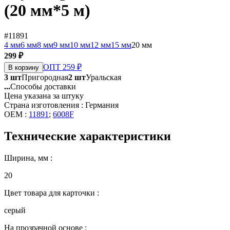
(20 мм*5 м)
#11891
4 мм
6 мм
8 мм
9 мм
10 мм
12 мм
15 мм
20 мм
299 ₽
ОПТ 259 ₽
В корзину
3 шт
Пригородная
2 шт
Уральская
...
Способы доставки
Цена указана за штуку
Страна изготовления : Германия
OEM :
11891
;
6008F
Технические характеристики
Ширина, мм :
20
Цвет товара для карточки :
серый
На прозрачной основе :