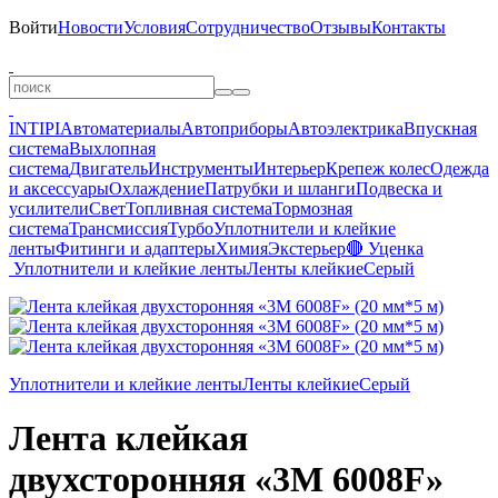
Войти
Новости
Условия
Сотрудничество
Отзывы
Контакты
INTIPI
Автоматериалы
Автоприборы
Автоэлектрика
Впускная
система
Выхлопная
система
Двигатель
Инструменты
Интерьер
Крепеж колес
Одежда
и аксессуары
Охлаждение
Патрубки и шланги
Подвеска и
усилители
Свет
Топливная система
Тормозная
система
Трансмиссия
Турбо
Уплотнители и клейкие
ленты
Фитинги и адаптеры
Химия
Экстерьер
🔴 Уценка
Уплотнители и клейкие ленты
Ленты клейкие
Серый
Уплотнители и клейкие ленты
Ленты клейкие
Серый
Лента клейкая
двухсторонняя «3M 6008F»