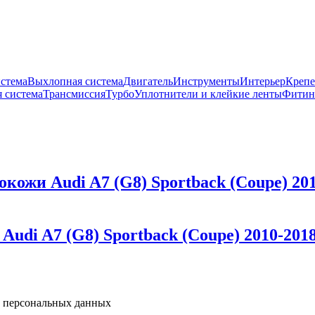
истема
Выхлопная система
Двигатель
Инструменты
Интерьер
Крепе
 система
Трансмиссия
Турбо
Уплотнители и клейкие ленты
Фитин
кожи Audi A7 (G8) Sportback (Coupe) 201
udi A7 (G8) Sportback (Coupe) 2010-2018 
у персональных данных