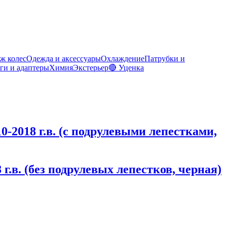
ж колес
Одежда и аксессуары
Охлаждение
Патрубки и
ги и адаптеры
Химия
Экстерьер
🔴 Уценка
0-2018 г.в. (с подрулевыми лепестками,
г.в. (без подрулевых лепестков, черная)