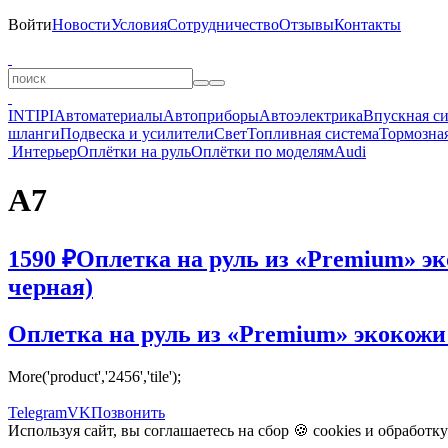
Войти
Новости
Условия
Сотрудничество
Отзывы
Контакты
INTIPI
Автоматериалы
Автоприборы
Автоэлектрика
Впускная с
шланги
Подвеска и усилители
Свет
Топливная система
Тормозная
Интерьер
Оплётки на руль
Оплётки по моделям
Audi
A7
1590 ₽
Оплетка на руль из «Premium» эко
черная)
Оплетка на руль из «Premium» экокожи A
More('product','2456','tile');
Telegram
VK
Позвонить
Используя сайт, вы соглашаетесь на сбор 🍪
cookies
и
обработк