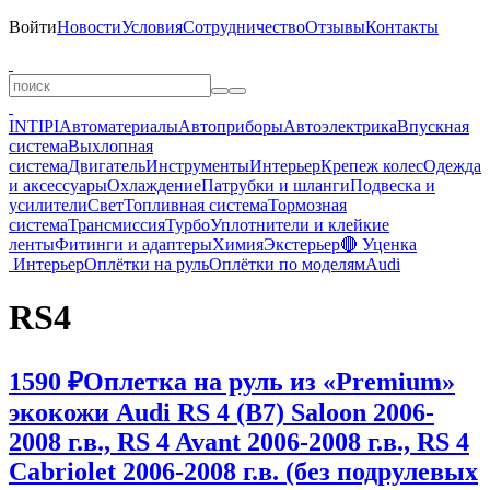
Войти
Новости
Условия
Сотрудничество
Отзывы
Контакты
INTIPI
Автоматериалы
Автоприборы
Автоэлектрика
Впускная
система
Выхлопная
система
Двигатель
Инструменты
Интерьер
Крепеж колес
Одежда
и аксессуары
Охлаждение
Патрубки и шланги
Подвеска и
усилители
Свет
Топливная система
Тормозная
система
Трансмиссия
Турбо
Уплотнители и клейкие
ленты
Фитинги и адаптеры
Химия
Экстерьер
🔴 Уценка
Интерьер
Оплётки на руль
Оплётки по моделям
Audi
RS4
1590 ₽
Оплетка на руль из «Premium»
экокожи Audi RS 4 (B7) Saloon 2006-
2008 г.в., RS 4 Avant 2006-2008 г.в., RS 4
Cabriolet 2006-2008 г.в. (без подрулевых