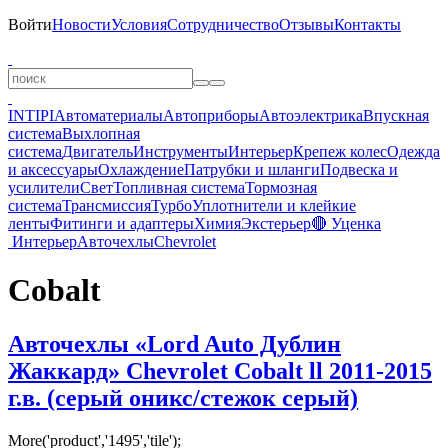
Войти
Новости
Условия
Сотрудничество
Отзывы
Контакты
INTIPI
Автоматериалы
Автоприборы
Автоэлектрика
Впускная
система
Выхлопная
система
Двигатель
Инструменты
Интерьер
Крепеж колес
Одежда
и аксессуары
Охлаждение
Патрубки и шланги
Подвеска и
усилители
Свет
Топливная система
Тормозная
система
Трансмиссия
Турбо
Уплотнители и клейкие
ленты
Фитинги и адаптеры
Химия
Экстерьер
🔴 Уценка
Интерьер
Авточехлы
Chevrolet
Cobalt
Авточехлы «Lord Auto Дублин
Жаккард» Chevrolet Cobalt ll 2011-2015
г.в. (серый оникс/стежок серый)
More('product','1495','tile');