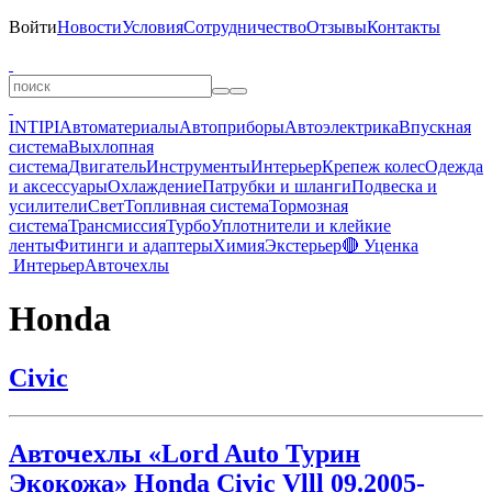
Войти
Новости
Условия
Сотрудничество
Отзывы
Контакты
INTIPI
Автоматериалы
Автоприборы
Автоэлектрика
Впускная
система
Выхлопная
система
Двигатель
Инструменты
Интерьер
Крепеж колес
Одежда
и аксессуары
Охлаждение
Патрубки и шланги
Подвеска и
усилители
Свет
Топливная система
Тормозная
система
Трансмиссия
Турбо
Уплотнители и клейкие
ленты
Фитинги и адаптеры
Химия
Экстерьер
🔴 Уценка
Интерьер
Авточехлы
Honda
Civic
Авточехлы «Lord Auto Турин
Экокожа» Honda Civic Vlll 09.2005-